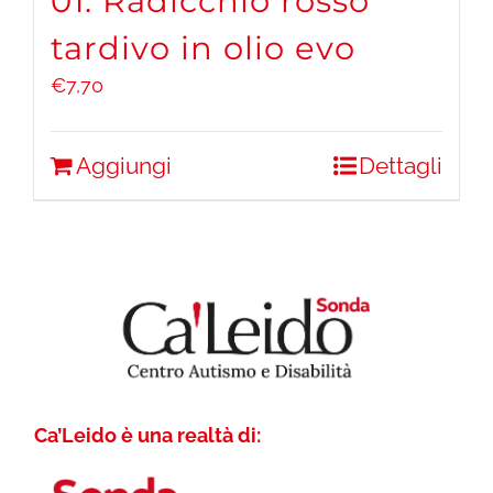
01. Radicchio rosso
tardivo in olio evo
€
7,70
Aggiungi
Dettagli
Ca’Leido è una realtà di: