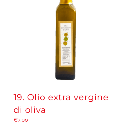
DONA ORA
CARRELLO
19. Olio extra vergine
di oliva
€
7,00