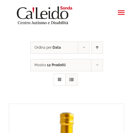
Salta
al
Tog
contenuto
Nav
HOME
Ordina per
Data
PROGETTI
Mostra
12 Prodotti
FATTORIA
PRODOTTI
CONTATTI
CASA