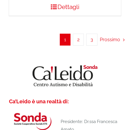
Dettagli
1
2
3
Prossimo
Ca’Leido è una realtà di:
Presidente: Dr.ssa Francesca
Amato