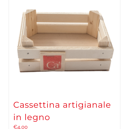
Cassettina artigianale
in legno
€
4,00