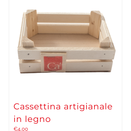
Cassettina artigianale
in legno
€
4,00