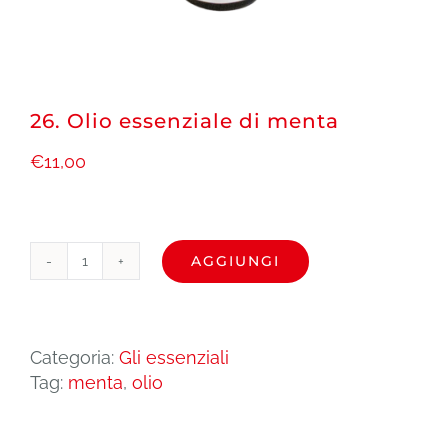
26. Olio essenziale di menta
€
11,00
AGGIUNGI
26.
Olio
essenziale
di
Categoria:
Gli essenziali
menta
Tag:
menta
,
olio
quantità