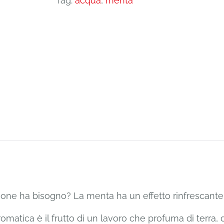
Tag:
acqua
,
menta
quantità
one ha bisogno? La menta ha un effetto rinfrescante: 
atica è il frutto di un lavoro che profuma di terra, di