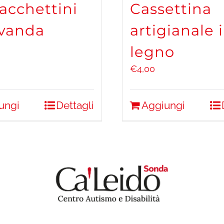
Sacchettini
Cassettina
avanda
artigianale 
legno
€
4,00
ungi
Dettagli
Aggiungi