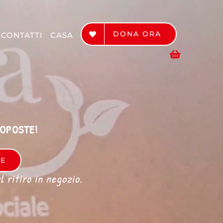
DONA ORA
CONTATTI
CASA
ROPOSTE!
RE
 ritiro in negozio.