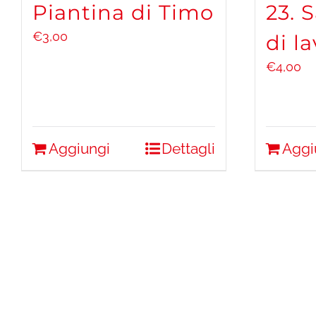
Piantina di Timo
23. 
€
3,00
di l
€
4,00
Aggiungi
Dettagli
Aggi