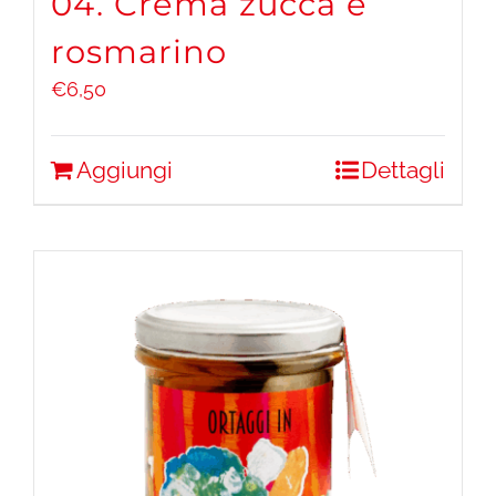
04. Crema zucca e
rosmarino
€
6,50
Aggiungi
Dettagli