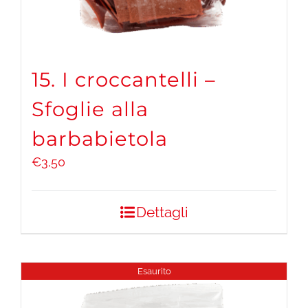
15. I croccantelli –
Sfoglie alla
barbabietola
€
3,50
Dettagli
Esaurito