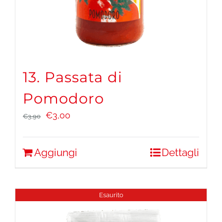
13. Passata di
Pomodoro
Il
Il
€
3,00
€
3,90
prezzo
prezzo
originale
attuale
Aggiungi
Dettagli
era:
è:
€3,90.
€3,00.
Esaurito