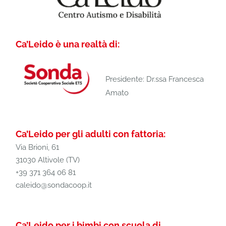
Ca’Leido è una realtà di:
Presidente: Dr.ssa Francesca
Amato
Ca’Leido per gli adulti con fattoria:
Via Brioni, 61
31030 Altivole (TV)
+39 371 364 06 81
caleido@sondacoop.it
Ca’Leido per i bimbi con scuola di