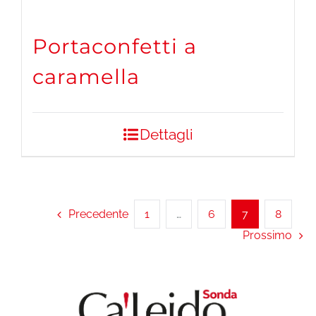
Portaconfetti a
caramella
Dettagli
Precedente
1
…
6
7
8
Prossimo