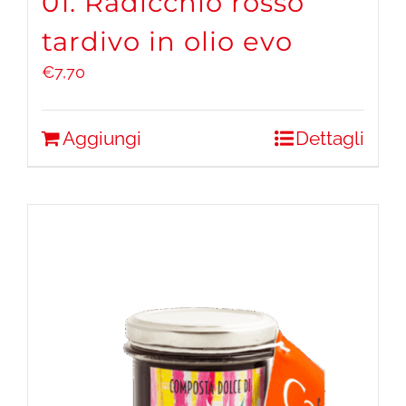
01. Radicchio rosso
tardivo in olio evo
€
7,70
Aggiungi
Dettagli