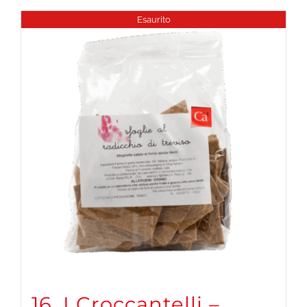
Esaurito
16. I Croccantelli –