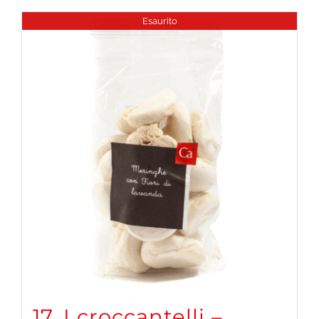
Esaurito
17. I croccantelli –