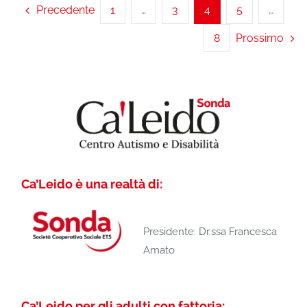
Precedente
1
…
3
4
5
…
8
Prossimo
Ca’Leido è una realtà di:
Presidente: Dr.ssa Francesca
Amato
Ca’Leido per gli adulti con fattoria: