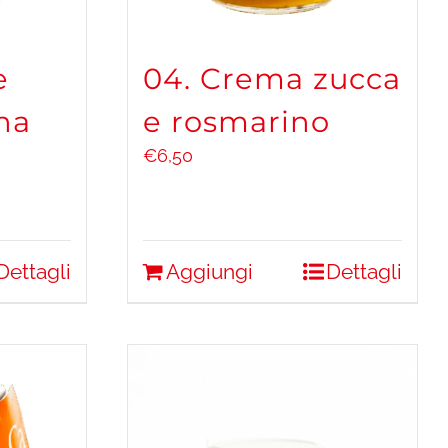
e
04. Crema zucca
na
e rosmarino
€
6,50
Dettagli
Aggiungi
Dettagli