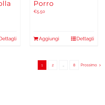
olla
Porro
€
5,50
Dettagli
Aggiungi
Dettagli
1
2
…
8
Prossimo