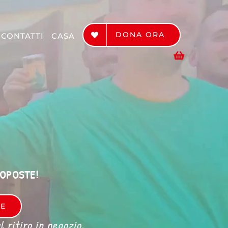
DONA ORA
CONTATTI
CASA
ROPOSTE!
RE
 ritiro in negozio.