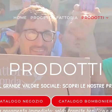
HOME
PROGETTI
FATTORIA
PRODOTTI
PRODOTTI
L GRANDE VALORE SOCIALE: SCOPRI LE NOSTRE P
ATALOGO NEGOZIO
CATALOGO BOMBONIE
a pagamento immediato: saldo tramite bonifico o al