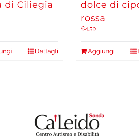
a di Ciliegia
dolce di cip
rossa
€
4,50
ungi
Dettagli
Aggiungi