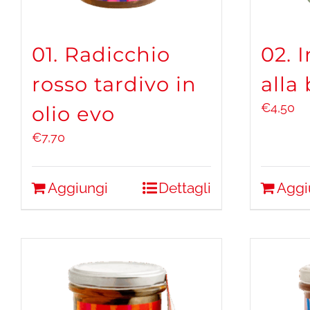
01. Radicchio
02. 
rosso tardivo in
alla
€
4,50
olio evo
€
7,70
Aggiungi
Dettagli
Aggi