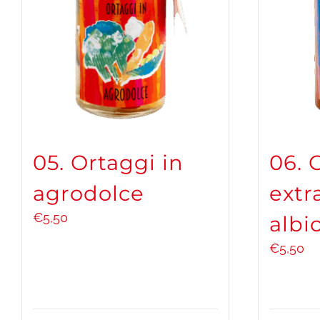
05. Ortaggi in
06. 
agrodolce
extr
€
5,50
albi
€
5,50