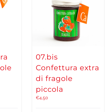
ra
07.bis
gole
Confettura extra
di fragole
piccola
€
4,50