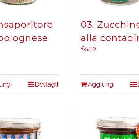
Insaporitore
03. Zucchin
 bolognese
alla contadi
€
5,50
ungi
Dettagli
Aggiungi