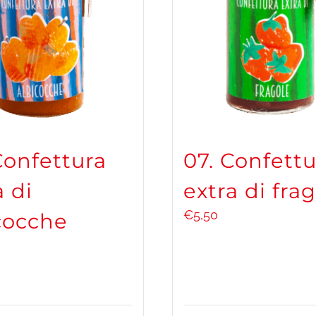
Confettura
07. Confettu
a di
extra di fra
€
5,50
cocche