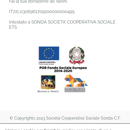
Fai la tua donazione all’ IBAN:
IT72L0306961709100000000495
Intestato a SONDA SOCIETA’ COOPERATIVA SOCIALE
ETS
© Copyrights 2023 Società Cooperativa Sociale Sonda C.F.
90005040267 – P.iva 03147810265 Isc. albo coop. naz.