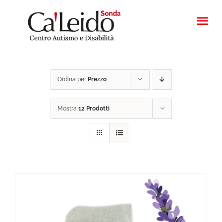
Salta
al
Tog
contenuto
Nav
HOME
Ordina per
Prezzo
PROGETTI
Mostra
12 Prodotti
FATTORIA
PRODOTTI
CONTATTI
CASA