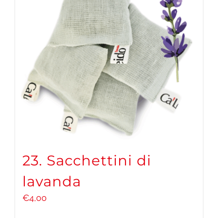
DONA ORA
CARRELLO
23. Sacchettini di
lavanda
€
4,00