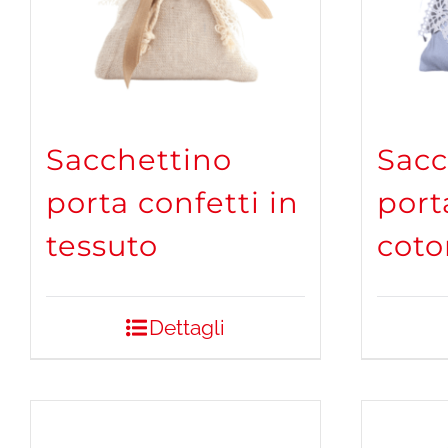
Sacchettino
Sacc
porta confetti in
port
tessuto
cot
Dettagli