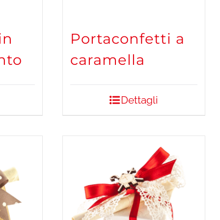
in
Portaconfetti a
nto
caramella
Dettagli