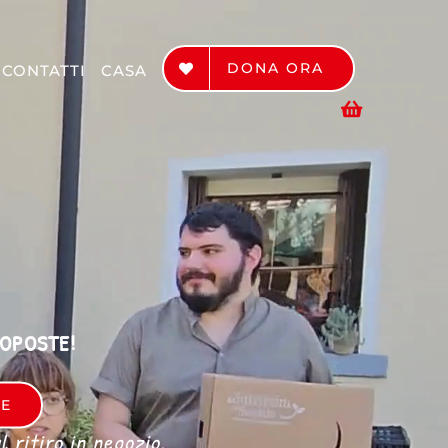
DONA ORA
CONTATTI
CASA
ROPOSTE!
RE
 ritiro in negozio.