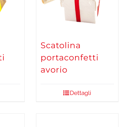
Scatolina
ti
portaconfetti
avorio
Dettagli