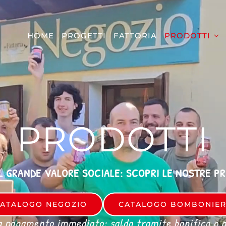
HOME
PROGETTI
FATTORIA
PRODOTTI
PRODOTTI
L GRANDE VALORE SOCIALE: SCOPRI LE NOSTRE P
ATALOGO NEGOZIO
CATALOGO BOMBONIE
a pagamento immediato: saldo tramite bonifico o al