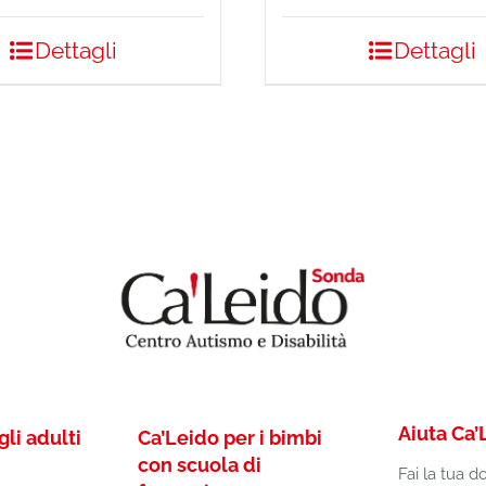
Dettagli
Dettagli
Aiuta Ca’
gli adulti
Ca’Leido per i bimbi
con scuola di
Fai la tua d