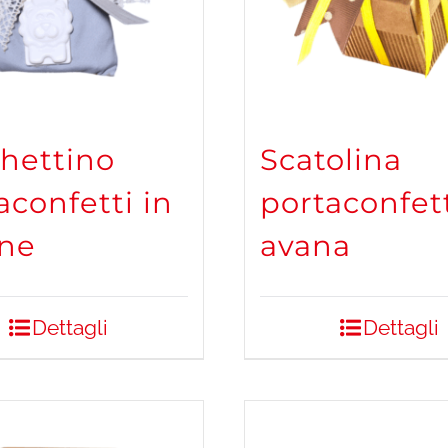
hettino
Scatolina
aconfetti in
portaconfet
one
avana
Dettagli
Dettagli