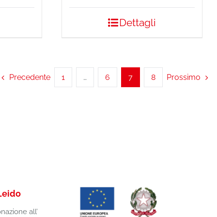
Dettagli
Precedente
1
…
6
7
8
Prossimo
Leido
onazione all’