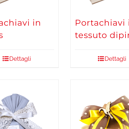
achiavi in
Portachiavi 
s
tessuto dipi
Dettagli
Dettagli