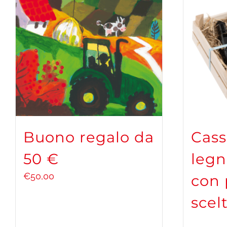
Buono regalo da
Cass
50 €
legn
€
50,00
con 
scel