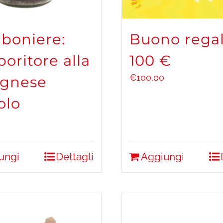
boniere:
Buono rega
poritore alla
100 €
€
100,00
ognese
olo
ungi
Dettagli
Aggiungi