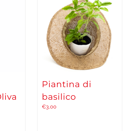
Piantina di
liva
basilico
€
3,00