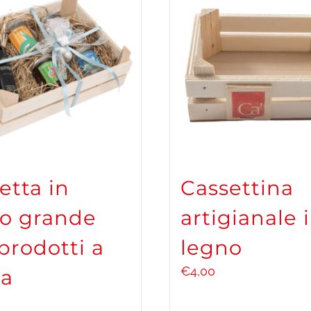
etta in
Cassettina
o grande
artigianale 
prodotti a
legno
€
4,00
ta