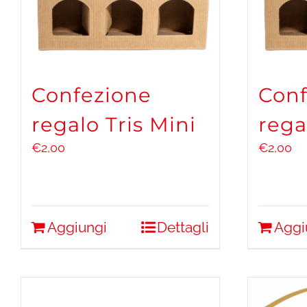
Confezione
Conf
regalo Tris Mini
rega
€
2,00
€
2,00
Aggiungi
Dettagli
Aggi