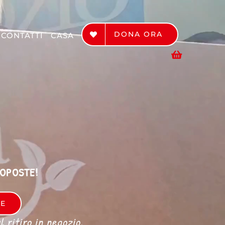
DONA ORA
CONTATTI
CASA
ROPOSTE!
RE
 ritiro in negozio.