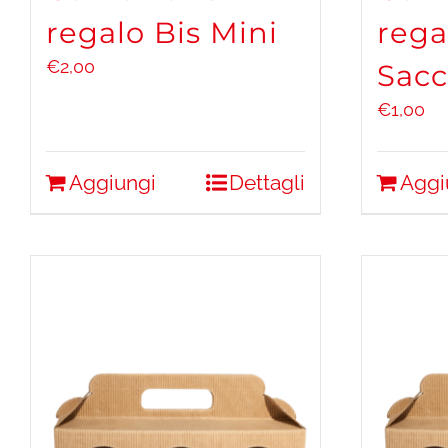
regalo Bis Mini
rega
€
2,00
Sacc
€
1,00
Aggiungi
Dettagli
Aggi