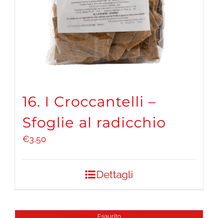
16. I Croccantelli –
Sfoglie al radicchio
€
3,50
Dettagli
Esaurito