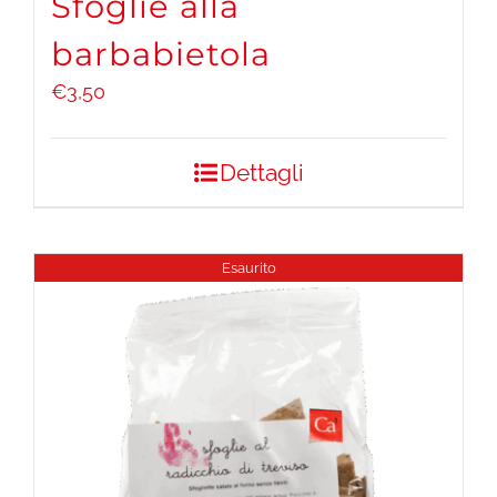
Sfoglie alla
barbabietola
€
3,50
Dettagli
Esaurito