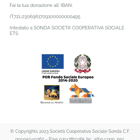
Fai la tua donazione all’ IBAN:
IT72L0306961709100000000495
Intestato a SONDA SOCIETA’ COOPERATIVA SOCIALE
ETS
© Copyrights 2023 Società Cooperativa Sociale Sonda C.F.
90005040267 – P.iva 03147810265 Isc. albo coop. naz.