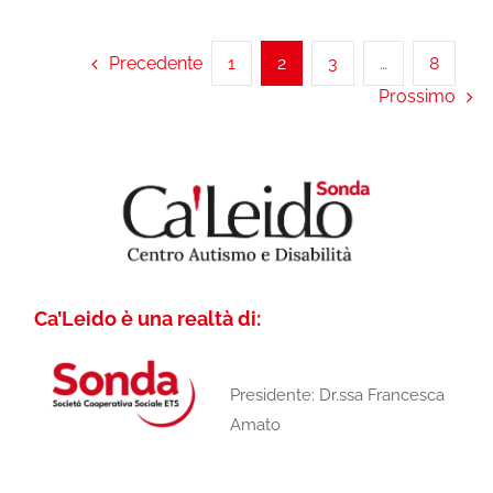
Precedente
1
2
3
…
8
Prossimo
Ca’Leido è una realtà di:
Presidente: Dr.ssa Francesca
Amato