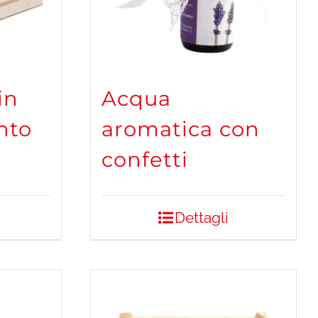
in
Acqua
nto
aromatica con
confetti
Dettagli