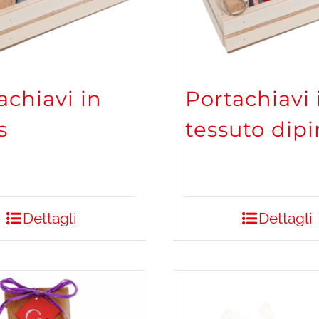
achiavi in
Portachiavi 
s
tessuto dipi
Dettagli
Dettagli