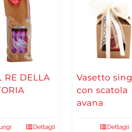
IL RE DELLA
Vasetto sin
TORIA
con scatola
avana
ungi
Dettagli
Dettagli