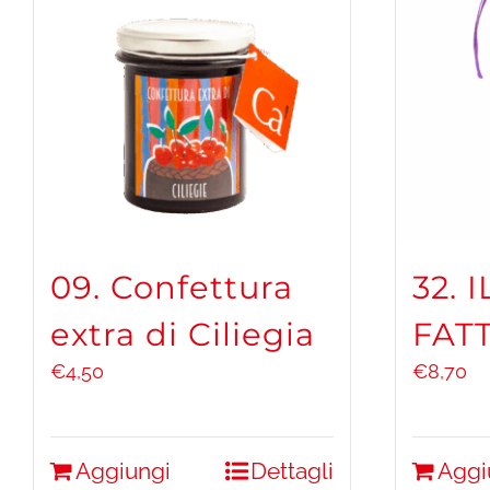
09. Confettura
32. 
extra di Ciliegia
FAT
€
4,50
€
8,70
Aggiungi
Dettagli
Aggi