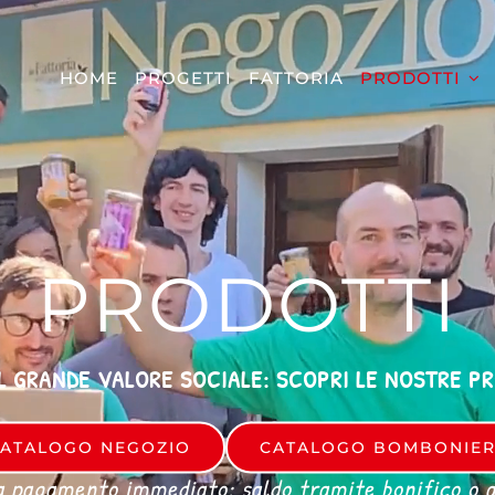
HOME
PROGETTI
FATTORIA
PRODOTTI
PRODOTTI
L GRANDE VALORE SOCIALE: SCOPRI LE NOSTRE P
ATALOGO NEGOZIO
CATALOGO BOMBONIE
a pagamento immediato: saldo tramite bonifico o al