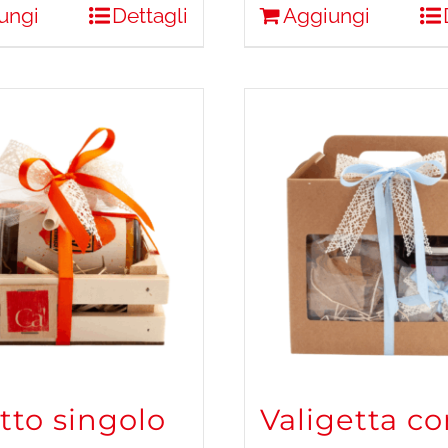
ungi
Dettagli
Aggiungi
tto singolo
Valigetta c