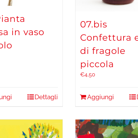
Pianta
07.bis
sa in vaso
Confettura 
olo
di fragole
piccola
€
4,50
ungi
Dettagli
Aggiungi