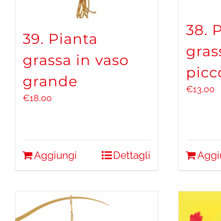
38. 
39. Pianta
gras
grassa in vaso
picc
grande
€
13,00
€
18,00
Aggiungi
Dettagli
Aggi