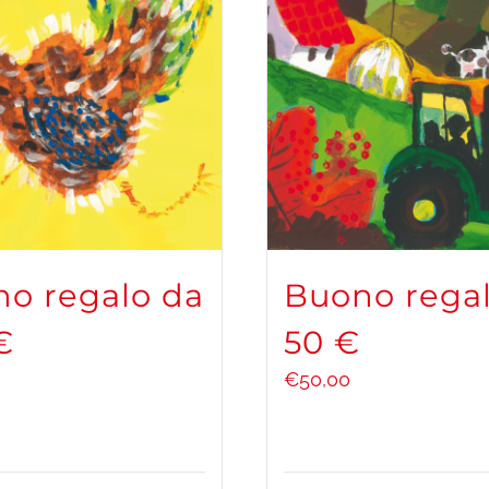
o regalo da
Buono rega
€
50 €
€
50,00