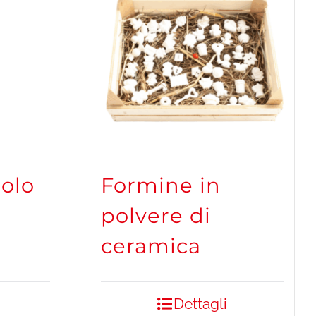
golo
Formine in
polvere di
ceramica
Dettagli