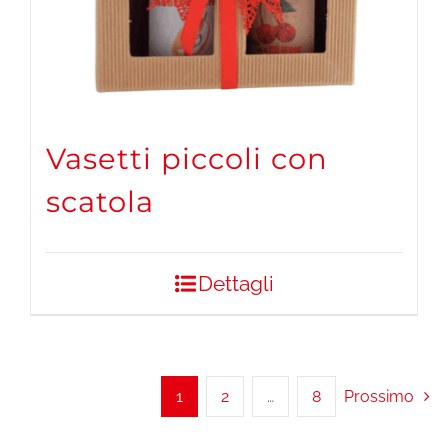
Vasetti piccoli con
scatola
Dettagli
1
2
…
8
Prossimo