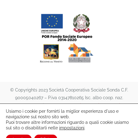
© Copyrights 2023 Società Cooperativa Sociale Sonda C.F.
90005040267 – P.iva 03147810265 Isc. albo coop. naz.
A151474 | All rights reserved. |
Privacy Policy
e
Cookie
Usiamo i cookie per fornirti la miglior esperienza d'uso e
Policy
|
lafutura s.a.s.
navigazione sul nostro sito web.
Puoi trovare altre informazioni riguardo a quali cookie usiamo
sul sito o disabilitarli nelle
impostazioni
.