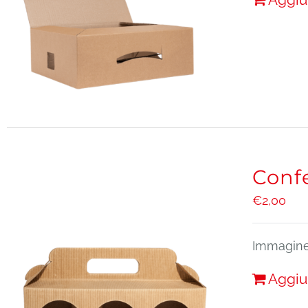
Confe
€
2,00
Immagine 
Aggiu