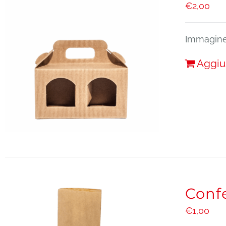
€
2,00
Immagine 
Aggiu
Conf
€
1,00