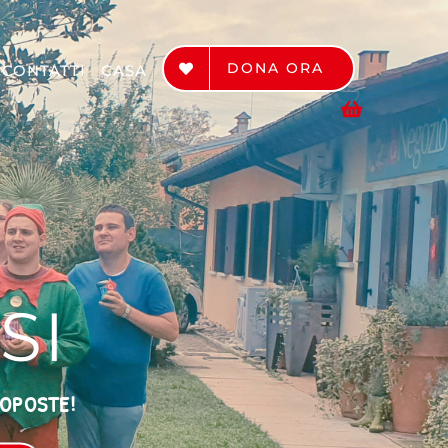
DONA ORA
CONTATTI
CASA
SI
ROPOSTE!