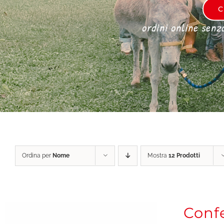
C
ordini online senz
Ordina per
Nome
Mostra
12 Prodotti
Confe