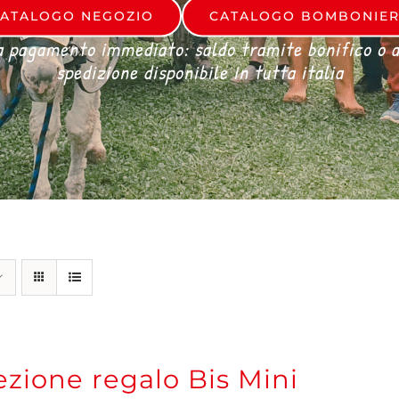
ATALOGO NEGOZIO
CATALOGO BOMBONIE
a pagamento immediato: saldo tramite bonifico o al
spedizione disponibile in tutta italia
zione regalo Bis Mini