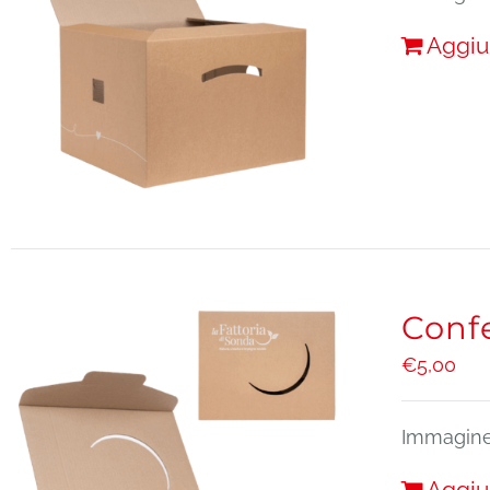
Aggiu
Confe
€
5,00
Immagine 
Aggiu