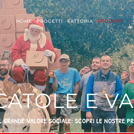
HOME
PROGETTI
FATTORIA
PRODOTTI
CATOLE E VA
L GRANDE VALORE SOCIALE: SCOPRI LE NOSTRE P