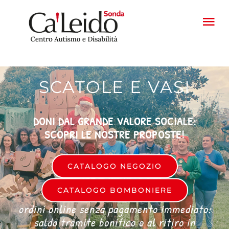
Salta
al
Tog
contenuto
Nav
HOME
SCATOLE E VASI
PROGETTI
DONI DAL GRANDE VALORE SOCIALE:
FATTORIA
SCOPRI LE NOSTRE PROPOSTE!
PRODOTTI
CATALOGO NEGOZIO
CATALOGO BOMBONIERE
CONTATTI
ordini online senza pagamento immediato:
saldo tramite bonifico o al ritiro in
CASA