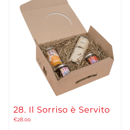
28. Il Sorriso è Servito
€
28,00