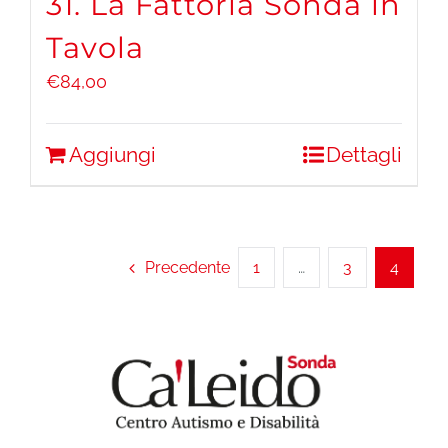
31. La Fattoria Sonda in
Tavola
€
84,00
Aggiungi
Dettagli
Precedente
1
…
3
4