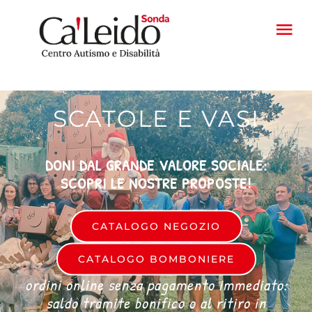
Salta
al
Tog
contenuto
Nav
HOME
SCATOLE E VASI
PROGETTI
DONI DAL GRANDE VALORE SOCIALE:
FATTORIA
SCOPRI LE NOSTRE PROPOSTE!
PRODOTTI
CATALOGO NEGOZIO
CATALOGO BOMBONIERE
CONTATTI
ordini online senza pagamento immediato:
saldo tramite bonifico o al ritiro in
CASA