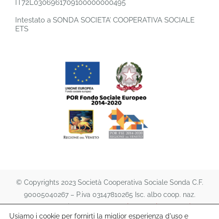
IT72L0306961709100000000495
Intestato a SONDA SOCIETA’ COOPERATIVA SOCIALE
ETS
© Copyrights 2023 Società Cooperativa Sociale Sonda C.F.
90005040267 – P.iva 03147810265 Isc. albo coop. naz.
A151474 | All rights reserved. |
Privacy Policy
e
Cookie
Usiamo i cookie per fornirti la miglior esperienza d'uso e
Policy
|
lafutura s.a.s.