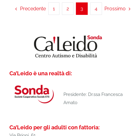
Precedente
1
2
3
4
Prossimo
Ca’Leido è una realtà di:
Presidente: Dr.ssa Francesca
Amato
Ca’Leido per gli adulti con fattoria:
Via Brioni, 61