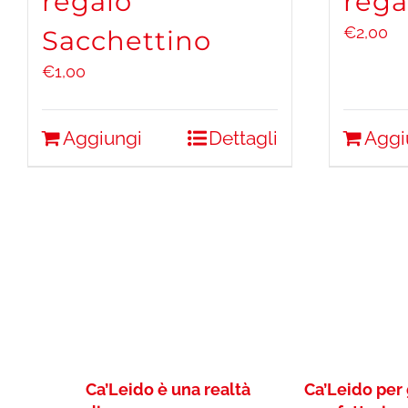
regalo
rega
€
2,00
Sacchettino
€
1,00
Aggiungi
Dettagli
Aggi
Ca’Leido è una realtà
Ca’Leido per 