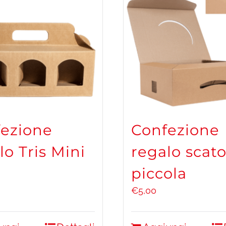
ezione
Confezione
lo Tris Mini
regalo scato
piccola
€
5,00