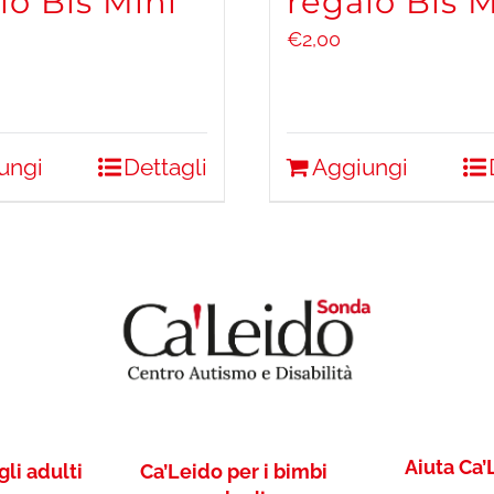
lo Bis Mini
regalo Bis 
€
2,00
ungi
Dettagli
Aggiungi
Aiuta Ca’
gli adulti
Ca’Leido per i bimbi