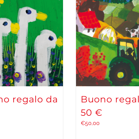
o regalo da
Buono rega
50 €
€
50,00