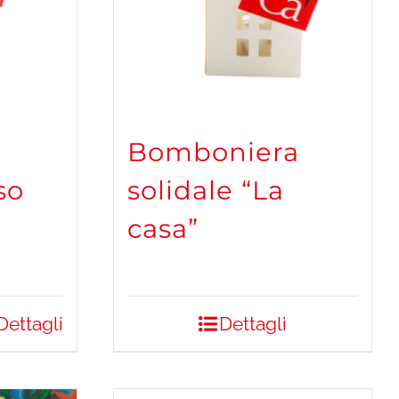
Bomboniera
so
solidale “La
casa”
Dettagli
Dettagli