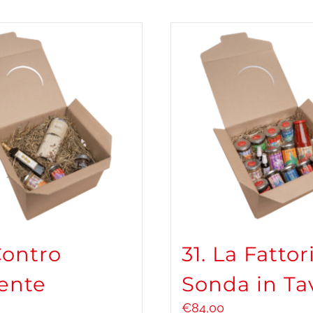
Contro
31. La Fattor
ente
Sonda in Ta
€
84,00