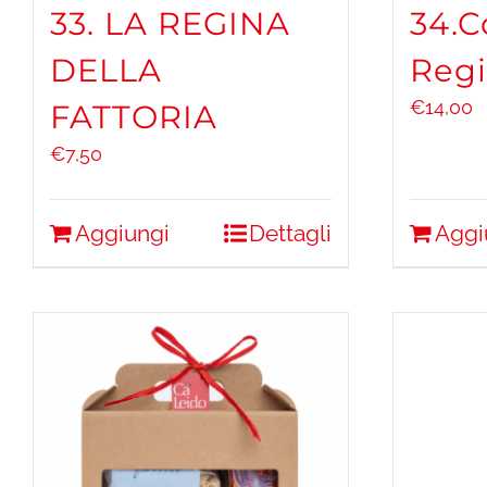
33. LA REGINA
34.C
DELLA
Reg
€
14,00
FATTORIA
€
7,50
Aggiungi
Dettagli
Aggi