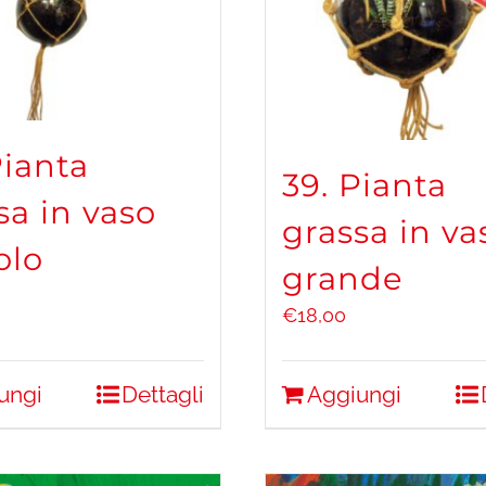
Pianta
39. Pianta
sa in vaso
grassa in va
olo
grande
€
18,00
ungi
Dettagli
Aggiungi