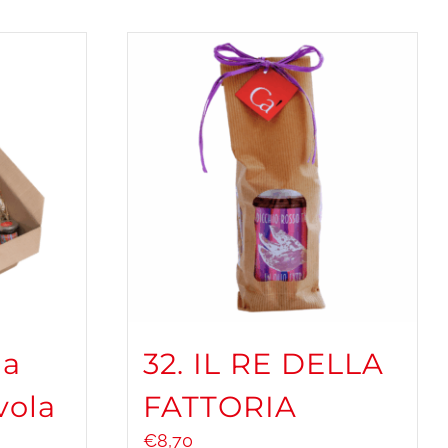
ia
32. IL RE DELLA
vola
FATTORIA
€
8,70