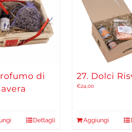
Profumo di
27. Dolci Ris
€
24,00
avera
ungi
Dettagli
Aggiungi