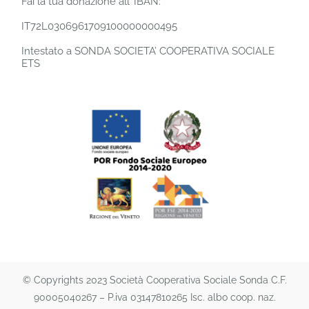
Fai la tua donazione all’ IBAN:
IT72L0306961709100000000495
Intestato a SONDA SOCIETA’ COOPERATIVA SOCIALE
ETS
© Copyrights 2023 Società Cooperativa Sociale Sonda C.F.
90005040267 – P.iva 03147810265 Isc. albo coop. naz.