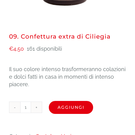
09. Confettura extra di Ciliegia
€
4,50
161 disponibili
Il suo colore intenso trasformeranno colazioni
e dolci fatti in casa in momenti di intenso
piacere.
AGGIUNGI
09.
Confettura
extra
di