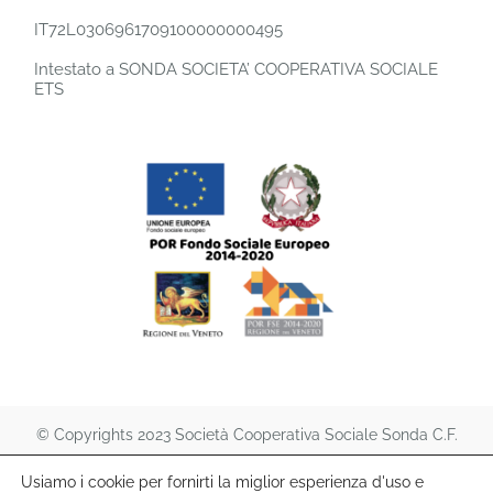
IT72L0306961709100000000495
Intestato a SONDA SOCIETA’ COOPERATIVA SOCIALE
ETS
© Copyrights 2023 Società Cooperativa Sociale Sonda C.F.
90005040267 – P.iva 03147810265 Isc. albo coop. naz.
Usiamo i cookie per fornirti la miglior esperienza d'uso e
A151474 | All rights reserved. |
Privacy Policy
e
Cookie