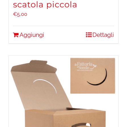
scatola piccola
€
5,00
Aggiungi
Dettagli