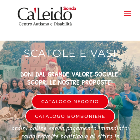
Salta
al
Tog
contenuto
Nav
HOME
SCATOLE E VASI
PROGETTI
DONI DAL GRANDE VALORE SOCIALE:
FATTORIA
SCOPRI LE NOSTRE PROPOSTE!
PRODOTTI
CATALOGO NEGOZIO
CATALOGO BOMBONIERE
CONTATTI
ordini online senza pagamento immediato:
saldo tramite bonifico o al ritiro in
CASA