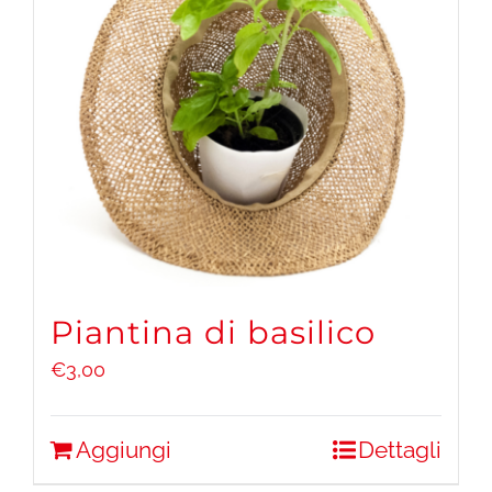
Piantina di basilico
€
3,00
Aggiungi
Dettagli