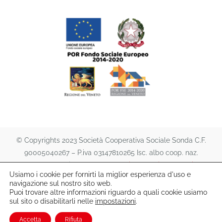
© Copyrights 2023 Società Cooperativa Sociale Sonda C.F.
90005040267 – P.iva 03147810265 Isc. albo coop. naz.
A151474 | All rights reserved. |
Privacy Policy
e
Cookie
Usiamo i cookie per fornirti la miglior esperienza d'uso e
Policy
|
lafutura s.a.s.
navigazione sul nostro sito web.
Puoi trovare altre informazioni riguardo a quali cookie usiamo
sul sito o disabilitarli nelle
impostazioni
.
Accetta
Rifiuta