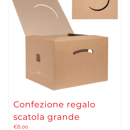
Confezione regalo
scatola grande
€
6,00