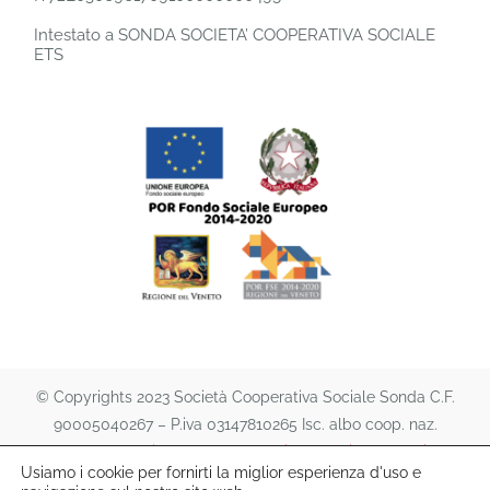
Intestato a SONDA SOCIETA’ COOPERATIVA SOCIALE
ETS
© Copyrights 2023 Società Cooperativa Sociale Sonda C.F.
90005040267 – P.iva 03147810265 Isc. albo coop. naz.
A151474 | All rights reserved. |
Privacy Policy
e
Cookie
Usiamo i cookie per fornirti la miglior esperienza d'uso e
Policy
|
lafutura s.a.s.