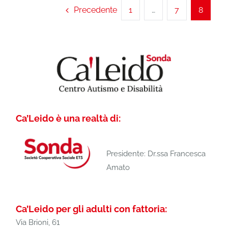
Precedente
1
…
7
8
Ca’Leido è una realtà di:
Presidente: Dr.ssa Francesca
Amato
Ca’Leido per gli adulti con fattoria:
Via Brioni, 61