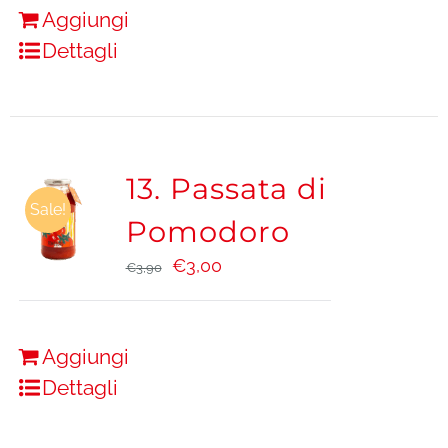
Aggiungi
Dettagli
13. Passata di
Sale!
Pomodoro
Il
Il
€
3,00
€
3,90
prezzo
prezzo
originale
attuale
era:
è:
Aggiungi
€3,90.
€3,00.
Dettagli