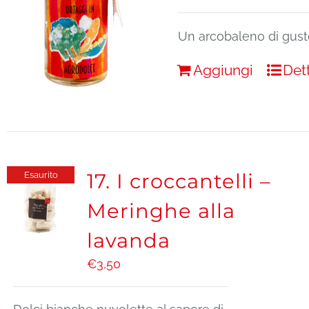
Un arcobaleno di gust
Aggiungi
Det
17. I croccantelli –
Esaurito
Meringhe alla
lavanda
€
3,50