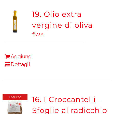
19. Olio extra
vergine di oliva
€
7,00
Aggiungi
Dettagli
16. I Croccantelli –
Esaurito
Sfoglie al radicchio