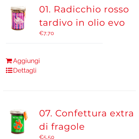
01. Radicchio rosso
tardivo in olio evo
€
7,70
Aggiungi
Dettagli
07. Confettura extra
di fragole
€
5,50