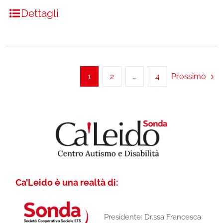
Dettagli
1
2
…
4
Prossimo
Ca’Leido è una realtà di:
Presidente: Dr.ssa Francesca