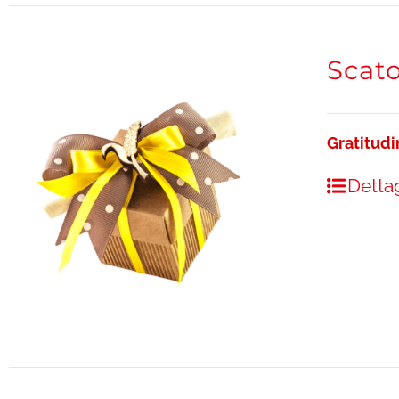
Scato
Gratitud
Dettag