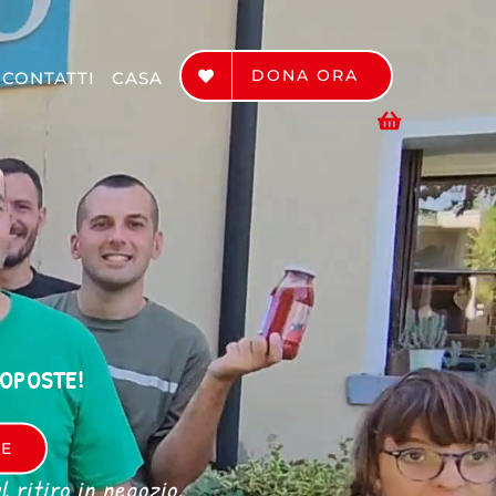
DONA ORA
CONTATTI
CASA
ROPOSTE!
RE
 ritiro in negozio.