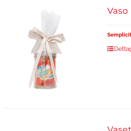
Vaso
Semplici
Dettag
Vaset