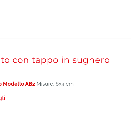
tto con tappo in sughero
o Modello AB2
Misure: 6x4 cm
li