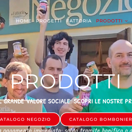
HOME
PROGETTI
FATTORIA
PRODOTTI
PRODOTTI
L GRANDE VALORE SOCIALE: SCOPRI LE NOSTRE P
ATALOGO NEGOZIO
CATALOGO BOMBONIE
a pagamento immediato: saldo tramite bonifico o al