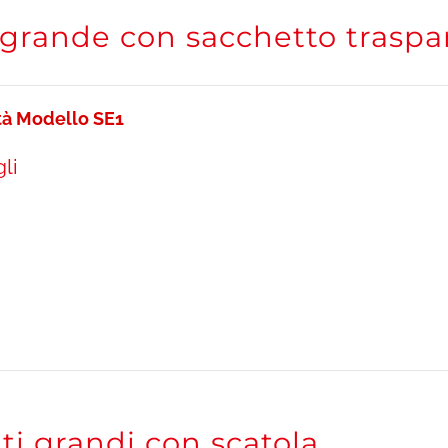
 grande con sacchetto traspa
tà Modello SE1
li
ti grandi con scatola