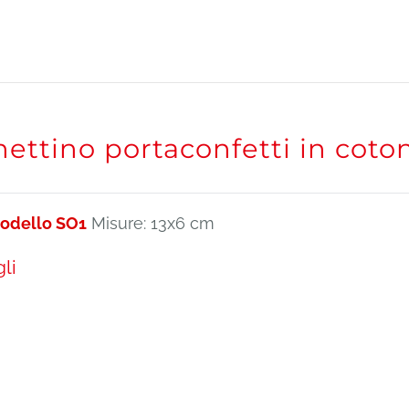
ettino portaconfetti in coto
Modello SO1
Misure: 13x6 cm
li