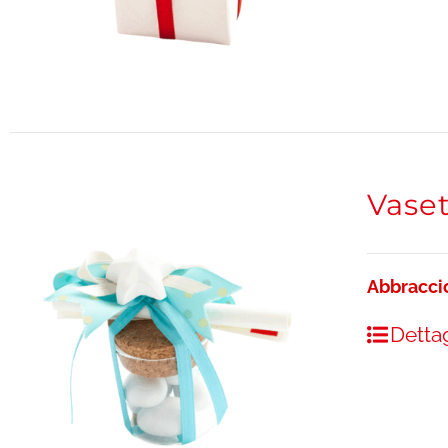
Vase
Abbracci
Dettag