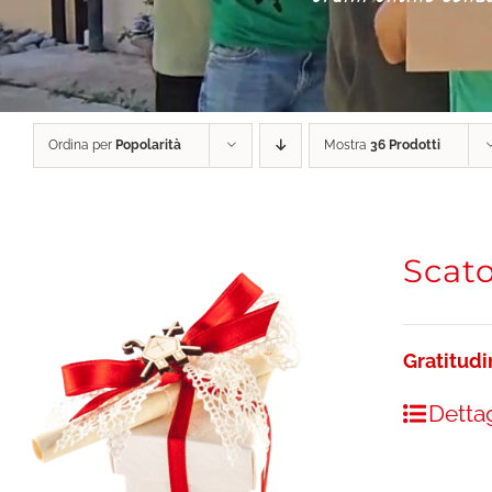
Ordina per
Popolarità
Mostra
36 Prodotti
Scato
Gratitud
Dettag