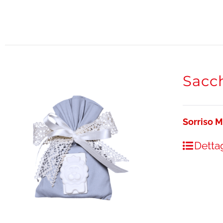
Sacch
Sorriso 
Dettag