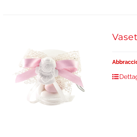
Vase
Abbracci
Dettag