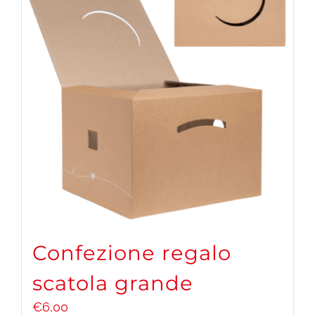
Confezione regalo
scatola grande
€
6,00