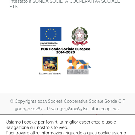
Intestato a SONDA SOCIETA’ COOPERATIVA SOCIALE
ETS
© Copyrights 2023 Società Cooperativa Sociale Sonda C.F.
90005040267 – P.iva 03147810265 Isc. albo coop. naz.
A151474 | All rights reserved. |
Privacy Policy
e
Cookie
Usiamo i cookie per fornirti la miglior esperienza d'uso e
Policy
|
lafutura s.a.s.
navigazione sul nostro sito web.
Puoi trovare altre informazioni riguardo a quali cookie usiamo