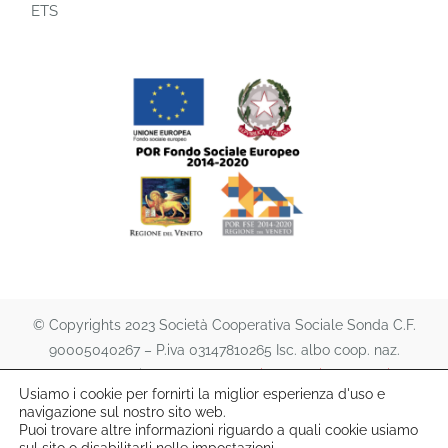
ETS
© Copyrights 2023 Società Cooperativa Sociale Sonda C.F.
90005040267 – P.iva 03147810265 Isc. albo coop. naz.
A151474 | All rights reserved. |
Privacy Policy
e
Cookie
Usiamo i cookie per fornirti la miglior esperienza d'uso e
Policy
|
lafutura s.a.s.
navigazione sul nostro sito web.
Puoi trovare altre informazioni riguardo a quali cookie usiamo