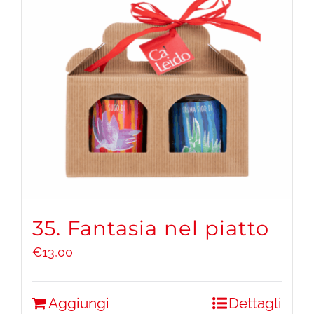
35. Fantasia nel piatto
€
13,00
Aggiungi
Dettagli