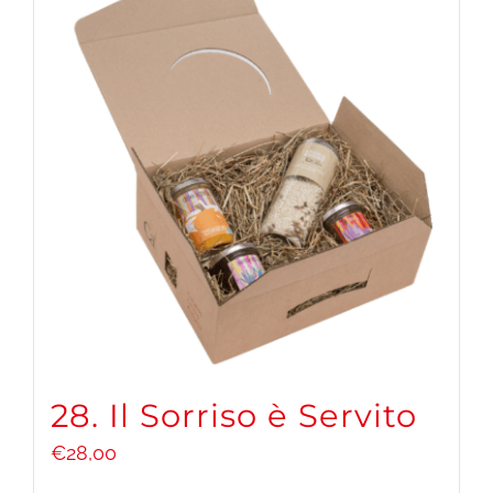
28. Il Sorriso è Servito
€
28,00