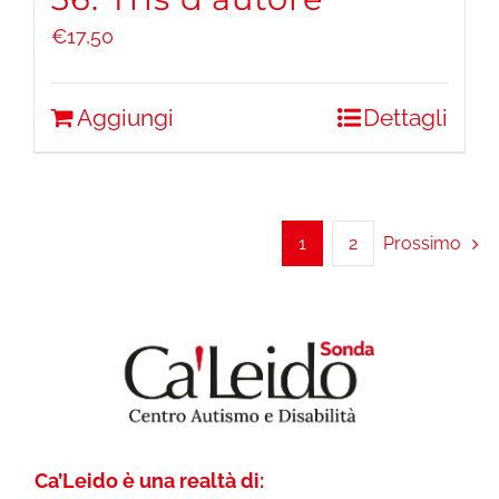
€
17,50
Aggiungi
Dettagli
1
2
Prossimo
Ca’Leido è una realtà di: