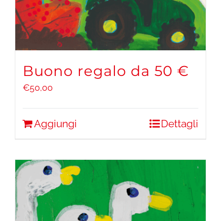
Buono regalo da 50 €
€
50,00
Aggiungi
Dettagli